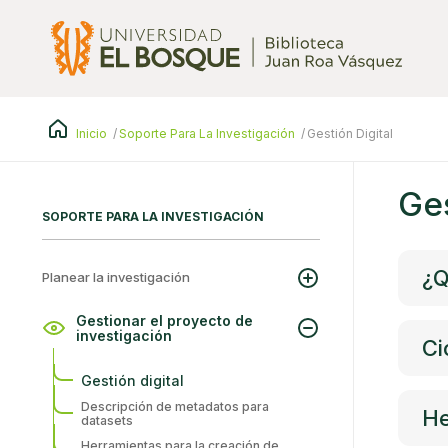
Pasar
al
contenido
principal
Inicio
Soporte Para La Investigación
Gestión Digital
Ges
SOPORTE PARA LA INVESTIGACIÓN
¿Q
Planear la investigación
Gestionar el proyecto de
investigación
Ci
Gestión digital
Descripción de metadatos para
He
datasets
Herramientas para la creación de