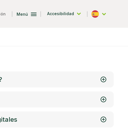
|
|
|
Accesibilidad
ión
Menú
Español
?
itales