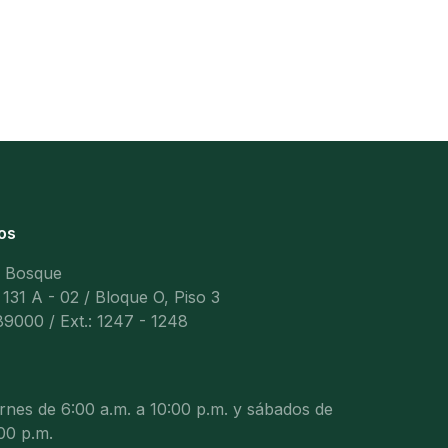
os
l Bosque
 131 A - 02 / Bloque O, Piso 3
9000 / Ext.: 1247 - 1248
ernes de 6:00 a.m. a 10:00 p.m. y sábados de
00 p.m.