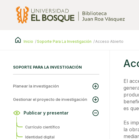
Pasar
al
contenido
principal
Inicio
Soporte Para La Investigación
Acceso Abierto
Ac
SOPORTE PARA LA INVESTIGACIÓN
El acc
Planear la investigación
genera
produc
Gestionar el proyecto de investigación
benefi
es que
Publicar y presentar
Es imp
Currículo científico
la obr
median
Identidad digital