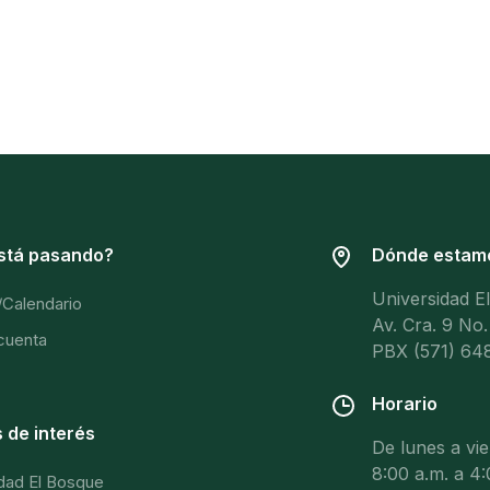
stá pasando?
Dónde estam
Universidad E
/Calendario
Av. Cra. 9 No.
 cuenta
PBX (571) 648
Horario
 de interés
De lunes a vi
8:00 a.m. a 4:
dad El Bosque