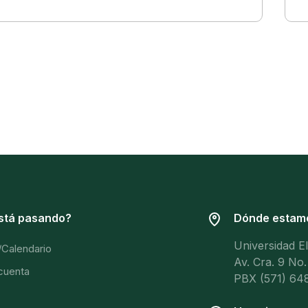
stá pasando?
Dónde estam
Universidad E
/Calendario
Av. Cra. 9 No.
 cuenta
PBX (571) 648