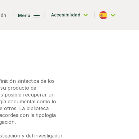
|
|
|
Accesibilidad
ión
Menú
Español
nición sintáctica de los
 su producto de
es posible recuperar un
ogía documental como lo
e otros. La biblioteca
acordes con la tipología
gación.
tigación y del investigador