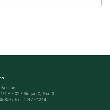
os
l Bosque
 131 A - 02 / Bloque O, Piso 3
9000 / Ext.: 1247 - 1248