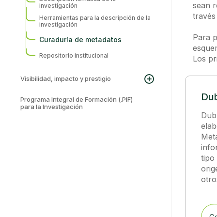
sean r
investigación
través
Herramientas para la descripción de la
investigación
Para p
Curaduría de metadatos
esquem
Repositorio institucional
Los pr
Visibilidad, impacto y prestigio
Dub
Programa Integral de Formación (.PIF)
para la Investigación
Dub
elab
Meta
info
tipo
orig
otro
Co