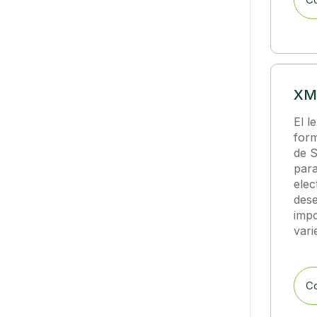
XML
El l
form
de S
para
elec
des
impo
vari
Co