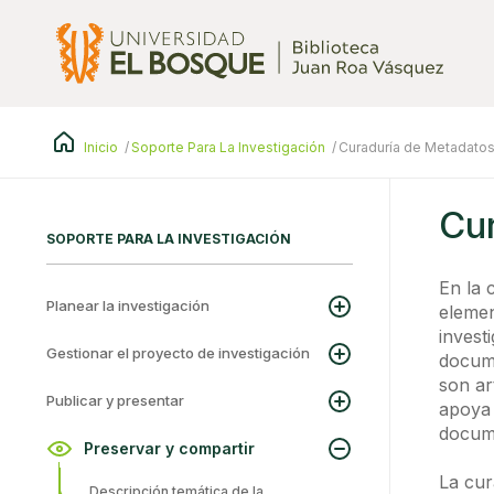
Pasar
al
contenido
principal
Inicio
Soporte Para La Investigación
Curaduría de Metadato
Cu
SOPORTE PARA LA INVESTIGACIÓN
En la 
Planear la investigación
elemen
invest
Gestionar el proyecto de investigación
docume
son ar
Publicar y presentar
apoya 
docume
Preservar y compartir
La cur
Descripción temática de la