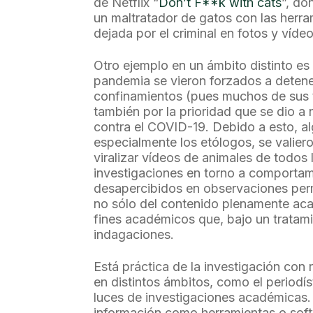
de Netflix “
Don’t F**k with cats
”, d
un maltratador de gatos con las herra
dejada por el criminal en fotos y víd
Otro ejemplo en un ámbito distinto es
pandemia se vieron forzados a detener
confinamientos (pues muchos de sus t
también por la prioridad que se dio a n
contra el COVID-19. Debido a esto, al
especialmente los etólogos, se valier
viralizar vídeos de animales de todos
investigaciones en torno a comportam
desapercibidos en observaciones pe
no sólo del contenido plenamente aca
fines académicos que, bajo un trata
indagaciones.
Está práctica de la investigación con 
en distintos ámbitos, como el periodís
luces de investigaciones académicas. 
información como herramientas o soft