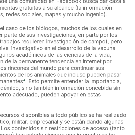
onde una comunidad en Facebook busca dar caza a
mientas gratuitas a su alcance (la información
eos, redes sociales, mapas y mucho ingenio).
 el caso de los biólogos, muchos de los cuales en
 parte de sus investigaciones, en parte por los
rabajos requieren investigación de campo), pero
ivel investigativo en el desarrollo de la vacuna
gunos académicos de las ciencias de la vida,
on de la permanente tendencia en internet por
 los rincones del mundo para continuar sus
ientos de los animales que incluso pueden pasar
rmanentes
³
. Esto permite entender la importancia,
démico, sino también información concebida sin
miento adecuado, pueden apoyar en estas
recursos disponibles a todo público se ha realizado
tico, militar, empresarial y se están dando algunas
Los contenidos sin restricciones de acceso (tanto
ware) han estado siempre con internet y se ha