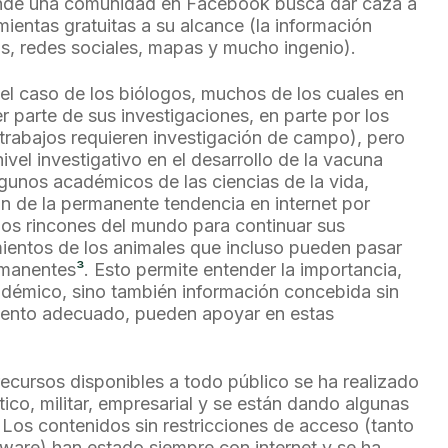
onde una comunidad en Facebook busca dar caza a
mientas gratuitas a su alcance (la información
eos, redes sociales, mapas y mucho ingenio).
 el caso de los biólogos, muchos de los cuales en
 parte de sus investigaciones, en parte por los
rabajos requieren investigación de campo), pero
ivel investigativo en el desarrollo de la vacuna
gunos académicos de las ciencias de la vida,
on de la permanente tendencia en internet por
 los rincones del mundo para continuar sus
ientos de los animales que incluso pueden pasar
rmanentes
³
. Esto permite entender la importancia,
démico, sino también información concebida sin
miento adecuado, pueden apoyar en estas
recursos disponibles a todo público se ha realizado
tico, militar, empresarial y se están dando algunas
Los contenidos sin restricciones de acceso (tanto
ware) han estado siempre con internet y se ha