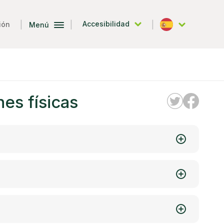
|
|
|
Accesibilidad
ión
Menú
Español
es físicas