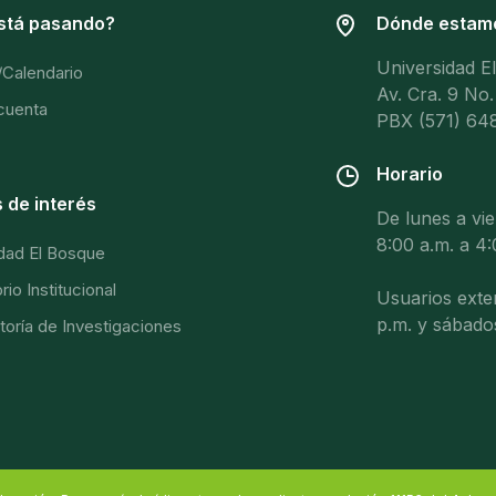
stá pasando?
Dónde estam
Universidad E
/Calendario
Av. Cra. 9 No.
 cuenta
PBX (571) 648
Horario
 de interés
De lunes a vi
8:00 a.m. a 4:
dad El Bosque
io Institucional
Usuarios exter
p.m. y sábado
toría de Investigaciones