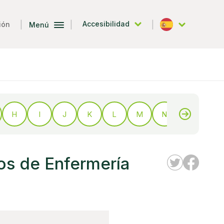
|
|
|
Accesibilidad
ión
Menú
Español
H
I
J
K
L
M
N
O
P
os de Enfermería