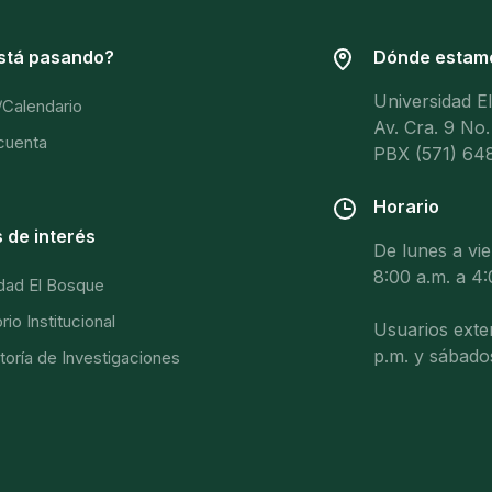
stá pasando?
Dónde estam
Universidad E
/Calendario
Av. Cra. 9 No.
 cuenta
PBX (571) 648
Horario
 de interés
De lunes a vi
8:00 a.m. a 4:
dad El Bosque
io Institucional
Usuarios exter
p.m. y sábado
toría de Investigaciones