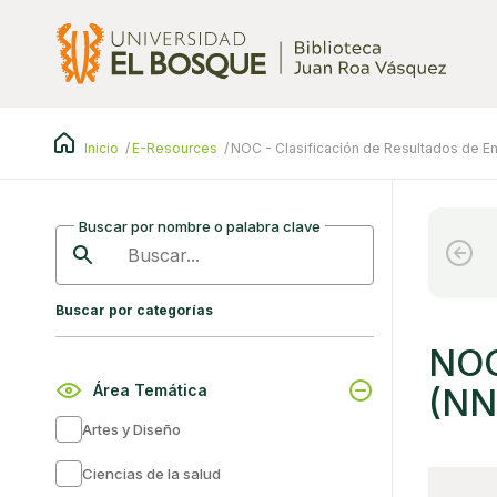
Pasar
al
contenido
principal
Inicio
E-Resources
NOC - Clasificación de Resultados de E
Buscar por nombre o palabra clave
Buscar
Buscar por categorías
NOC
Área Temática
(NN
Artes y Diseño
Ciencias de la salud