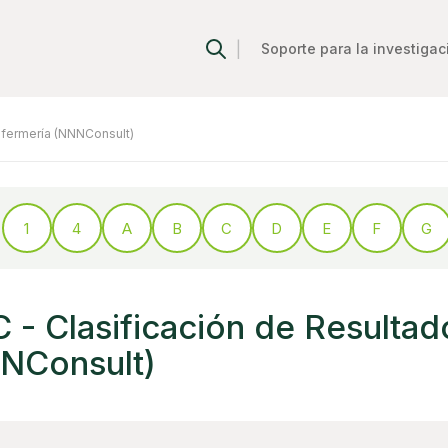
|
Soporte para la investigac
nfermería (NNNConsult)
1
4
A
B
C
D
E
F
G
 - Clasificación de Resultad
NConsult)