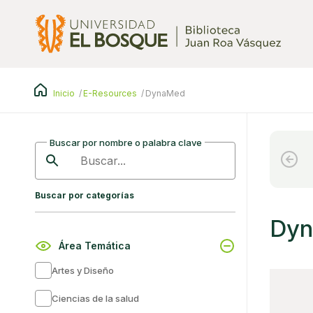
Pasar
al
contenido
principal
Inicio
E-Resources
DynaMed
Buscar por nombre o palabra clave
Buscar
Buscar por categorías
Dy
Área Temática
Artes y Diseño
Ciencias de la salud