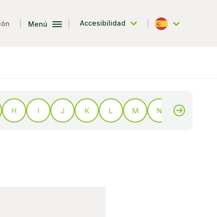
|
|
|
Accesibilidad
ión
Menú
Español
H
I
J
K
L
M
N
O
P