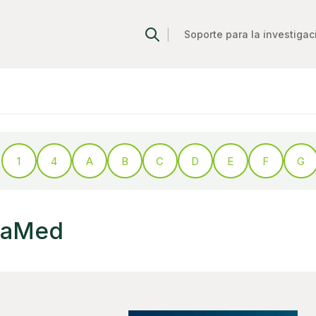
|
Soporte para la investigac
1
4
A
B
C
D
E
F
G
naMed