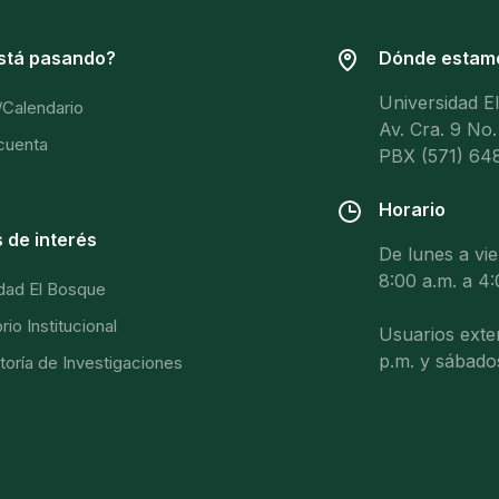
stá pasando?
Dónde estam
Universidad E
/Calendario
Av. Cra. 9 No.
 cuenta
PBX (571) 648
Horario
 de interés
De lunes a vi
8:00 a.m. a 4:
dad El Bosque
io Institucional
Usuarios exter
p.m. y sábado
toría de Investigaciones